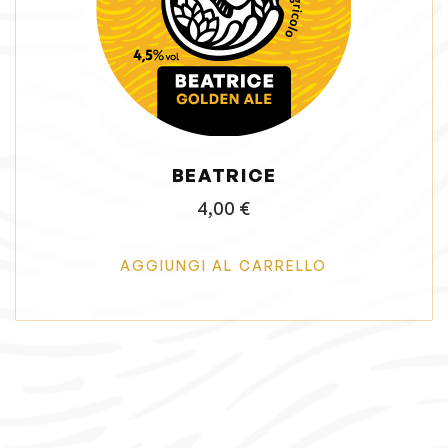
g
u
a
t
z
o
i
o
n
BEATRICE
e
4,00
€
AGGIUNGI AL CARRELLO