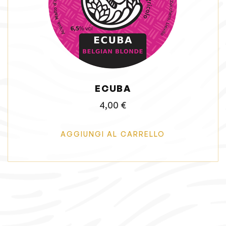
g
u
a
t
z
o
i
o
n
ECUBA
e
4,00
€
AGGIUNGI AL CARRELLO