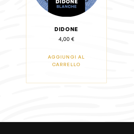
a
t
z
o
i
DIDONE
o
n
4,00
€
e
AGGIUNGI AL
CARRELLO