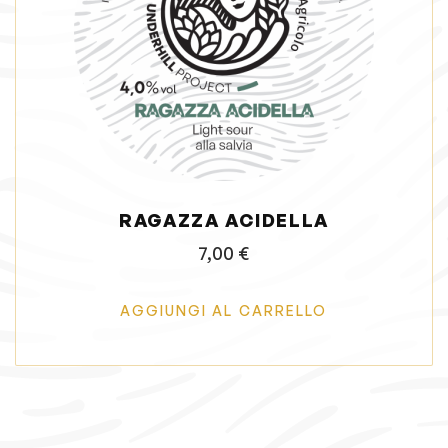
g
u
a
t
z
o
i
o
n
e
RAGAZZA ACIDELLA
7,00
€
AGGIUNGI AL CARRELLO