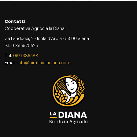
o
d
u
Contatti
c
Cooperativa Agricola la Diana
t
h
via Landucci, 2 - Isola d’Arbia - 53100 Siena
a
P.I. 01365520525
s
Tel:
0577385588
m
Email:
info@birrificioladiana.com
u
l
t
i
p
l
e
v
a
r
i