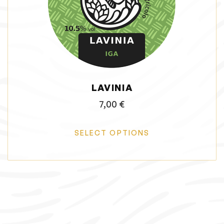
i
o
n
LAVINIA
7,00
€
SELECT OPTIONS
T
h
i
s
p
r