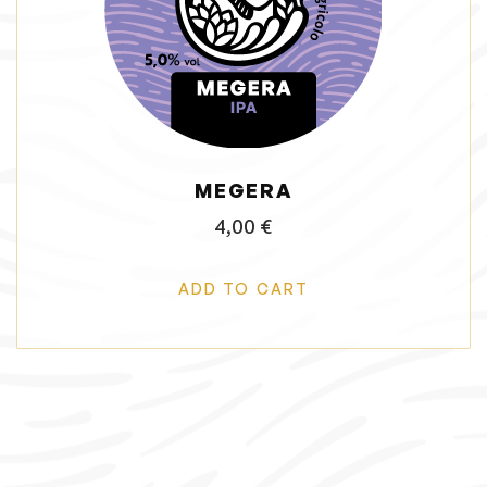
i
o
n
MEGERA
4,00
€
ADD TO CART