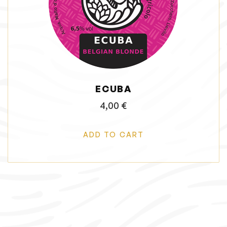
i
o
n
ECUBA
4,00
€
ADD TO CART