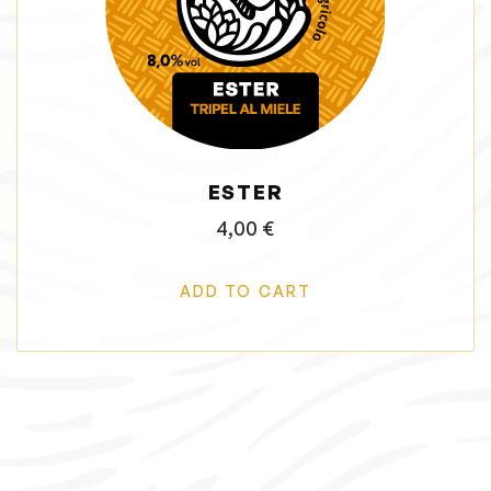
i
o
n
ESTER
4,00
€
ADD TO CART